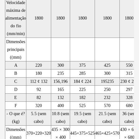
Velocidade
máxima de
alimentação
1800
1800
1800
1800
1800
do fio
(mm/min)
Dimensões
principais
((mm)
A
220
300
375
425
550
B
180
235
285
300
315
C
112 ¢ 132
156,196
184 ¢ 224
195­235
230 ¢ 270
D
92
165
225
250
297
E
82
132
182
232
328
F
320
400
525
570
680
- O que é?
5.5 (sem
10.8 (sem
19.5 (sem
21.5 (sem
36 (sem
(kg)
cabo)
cabo)
cabo)
cabo)
cabo)
Dimensões
435 × 300
430 × 610
370×220×320
445×375×525
465×425×570
((mm)
× 400
× 680