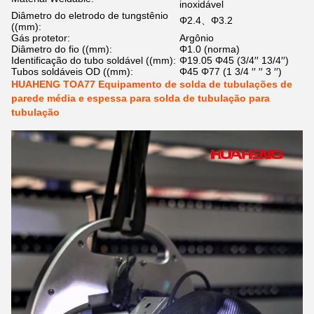
inoxidável
Diâmetro do eletrodo de tungstênio
Φ2.4、Φ3.2
((mm):
Gás protetor:
Argônio
Diâmetro do fio ((mm):
Φ1.0 (norma)
Identificação do tubo soldável ((mm):
Φ19.05 Φ45 (3/4′′ 13/4′′)
Tubos soldáveis OD ((mm):
Φ45 Φ77 (1 3/4 ′′ ′′ 3 ′′)
HUAHENG TOA77 Equipamento de solda de tubulações de
parede média e espessa para solda de tubulação para
tubulação