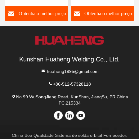
Tubo para Tubo
o
Obtenha o melhor preço
Obtenha o melhor preço
Kunshan Huaheng Welding Co., Ltd.
huaheng1995@gmail.com
+86-512-57328118
No.99 WuSongJiang Road, KunShan, JiangSu, PR.China
PC.215334
China Boa Qualidade Sistema de solda orbital Fornecedor.