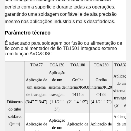
perfeito com a superfície durante todas as operações,
garantindo uma soldagem confiável e de alta precisão
mesmo nas aplicações industriais mais desafiadoras.
Parâmetro técnico
É adequado para soldagem por fusão ou alimentação de
fio com o alimentador de fio TB1501 integrado externo
com função AVC&OSC.
TOA77
TOA130
TOA180
TOA230
TOA320
Aplicação
Aplicação
Aplicação de
de um
Grelha
Grelha
de um
um sistema
sistema de
interna:Φ50.8
interna:Φ120
sistema de
de travagem
travagem
Φ114.3
Φ178
travagem
Diâmetro
(3/4′′ ′′13/4′′)
(1 1/2′′ ′′
(2" ′′ 4 1/2")
(4 1/2′′ ′′ 7")
(6′′ ′′ 9′′)
do tubo
3")
soldável
Aplicação
Aplicação
((mm)
Aplicação de
Aplicação de
Aplicação de
de um
de um