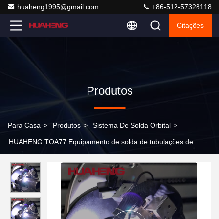
huaheng1995@gmail.com
+86-512-57328118
Citações
Produtos
Para Casa
>
Produtos
>
Sistema De Solda Orbital
>
HUAHENG TOA77 Equipamento de solda de tubulações de
parede média e espessa para solda de tubulação para tubulação