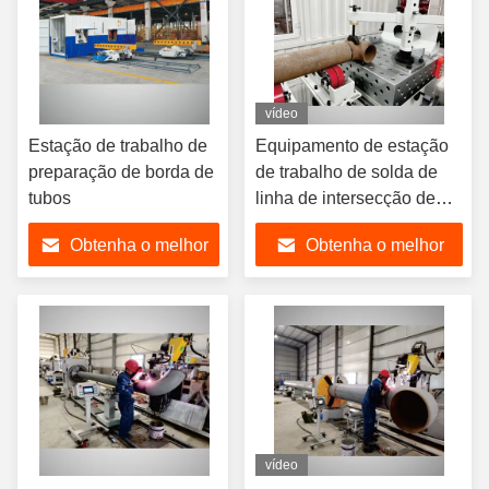
vídeo
Estação de trabalho de
Equipamento de estação
preparação de borda de
de trabalho de solda de
tubos
linha de intersecção de
robôs de contentores TIG
Obtenha o melhor
Obtenha o melhor
MAG
preço
preço
vídeo