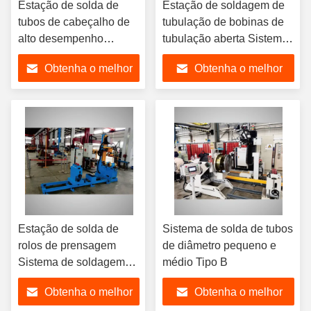
Estação de solda de
Estação de soldagem de
tubos de cabeçalho de
tubulação de bobinas de
alto desempenho
tubulação aberta Sistema
Sistema de solda de
de soldagem de tubulação
Obtenha o melhor
Obtenha o melhor
tubos
de alta eficiência
preço
preço
Estação de solda de
Sistema de solda de tubos
rolos de prensagem
de diâmetro pequeno e
Sistema de soldagem
médio Tipo B
de tubos controlado por
Obtenha o melhor
Obtenha o melhor
PLC