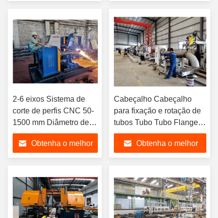
preço
preço
2-6 eixos Sistema de
Cabeçalho Cabeçalho
corte de perfis CNC 50-
para fixação e rotação de
1500 mm Diâmetro de
tubos Tubo Tubo Flange
corte
Tubo Cotovelo Tubo-Tee
Obtenha o melhor
Obtenha o melhor
Tubo Para Redutor
preço
preço