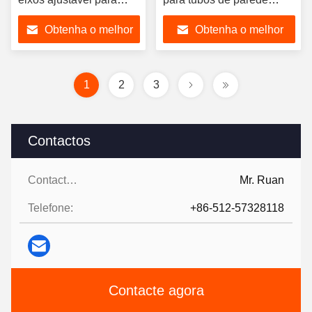
espessura de parede de
média e espessa de 8-24 "
Obtenha o melhor
Obtenha o melhor
5 a 90 mm
preço
preço
1
2
3
Contactos
Contactos:
Mr. Ruan
Telefone:
+86-512-57328118
Contacte agora