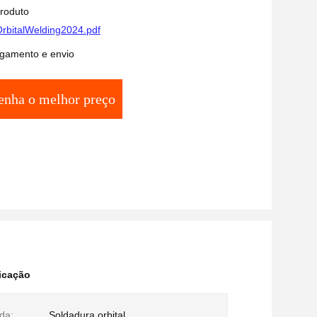
produto
rbitalWelding2024.pdf
gamento e envio
enha o melhor preço
licação
da:
Soldadura orbital