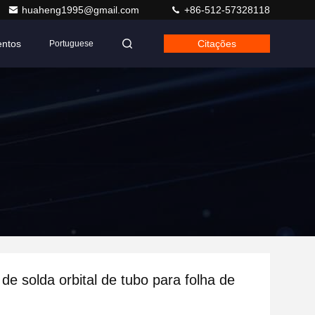
huaheng1995@gmail.com
+86-512-57328118
entos
Citações
Portuguese
de solda orbital de tubo para folha de