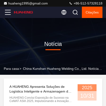
huaheng1995@gmail.com
+86-512-57328118
Citações
Notícia
Para casa
>
China Kunshan Huaheng Welding Co., Ltd. Notícia Da Empresa
A HUAHENG Apresenta Soluções de
2025
Logística Inteligente e Armazenagem de
10/31
Vanguarda na CeMAT ASIA 2025
HUAHENG Conclui Exposição de Sucesso na
CeMAT ASIA 2025, Impulsionando a Inovação
em Armazéns Inteligentes Xangai, 31 de