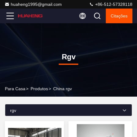
huaheng1995@gmail.com
+86-512-57328118
Citações
Rgv
Para Casa
>
Produtos
>
China rgv
rgv