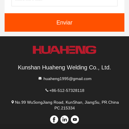
Enviar
Kunshan Huaheng Welding Co., Ltd.
huaheng1995@gmail.com
+86-512-57328118
No.99 WuSongJiang Road, KunShan, JiangSu, PR.China
PC.215334