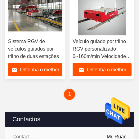
Sistema RGV de
Veículo guiado por trilho
veículos guiados por
RGV personalizado
trilho de duas estações
0~160m/min Velocidade
Controle de frequência
Obtenha o melhor
Obtenha o melhor
variável
preço
preço
1
Contactos
Contactos:
Mr. Ruan