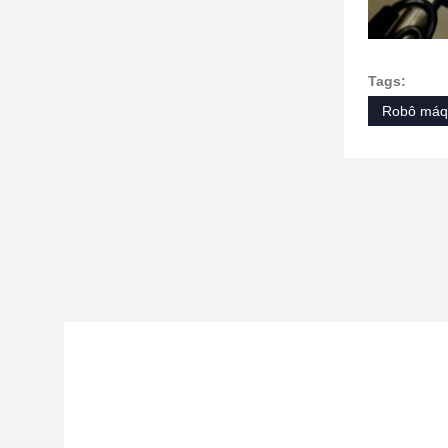
Tags:
Robô máqu