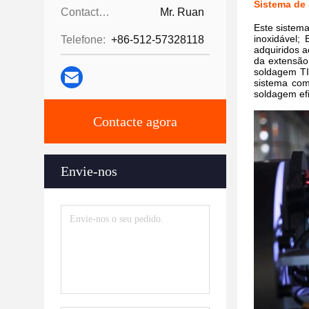
Sistema de
Contactos:
Mr. Ruan
Este sistem
inoxidável;
Telefone:
+86-512-57328118
adquiridos 
da extensão 
soldagem TIG
sistema com
soldagem efi
Contacte agora
Envie-nos