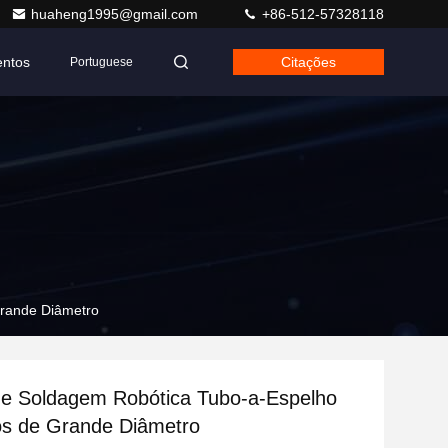
huaheng1995@gmail.com
+86-512-57328118
entos
Citações
Portuguese
Grande Diâmetro
de Soldagem Robótica Tubo-a-Espelho
os de Grande Diâmetro