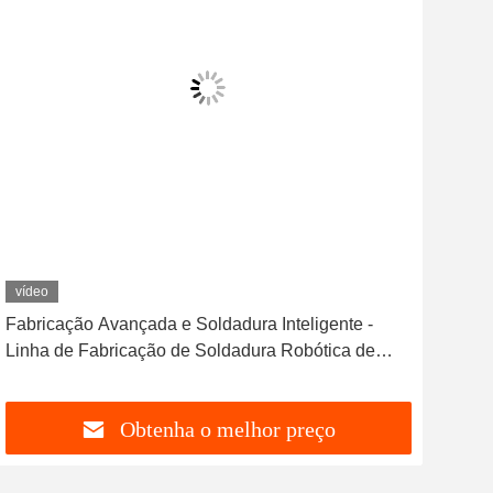
vídeo
Fabricação Avançada e Soldadura Inteligente -
Hua
Linha de Fabricação de Soldadura Robótica de
de 
Balde
Obtenha o melhor preço