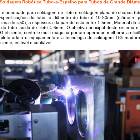
 Soldagem Robótica Tubo-a-Espelho para Tubos de Grande Diâme
a é adequado para soldagem de filete e soldagem plana de chapas tubu
 Especificações do tubo: o diâmetro do tubo é 10-80mm (diâmetro 
acima de φ50), a espessura da parede está entre 1-5mm; Material da c
do tubo: solda de filete 4-6mm; O objetivo principal deste sistema é
 eficiente, controle multi-máquina por um operador, melhorar a efici
pleto adota o equipamento e a tecnologia de soldagem TIG madur
ciente, estável e confiável.