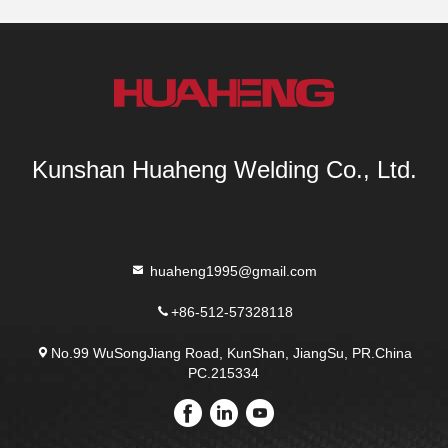
Kunshan Huaheng Welding Co., Ltd.
huaheng1995@gmail.com
+86-512-57328118
No.99 WuSongJiang Road, KunShan, JiangSu, PR.China
PC.215334