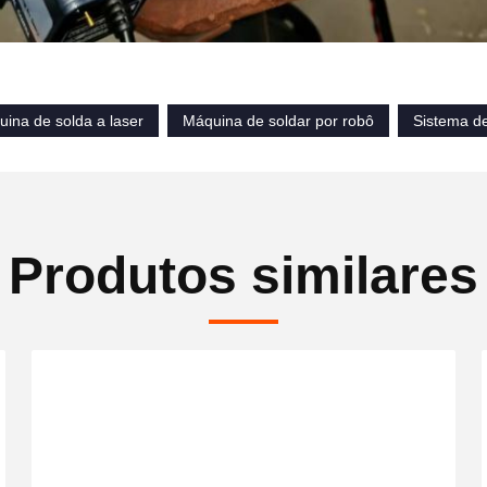
ina de solda a laser
Máquina de soldar por robô
Sistema de
Produtos similares