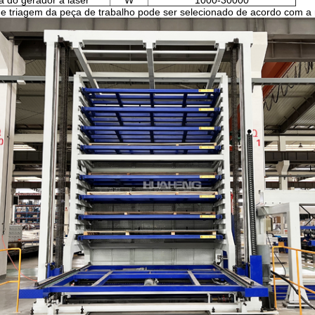
a do gerador a laser
W
1000-30000
de triagem da peça de trabalho pode ser selecionado de acordo com a