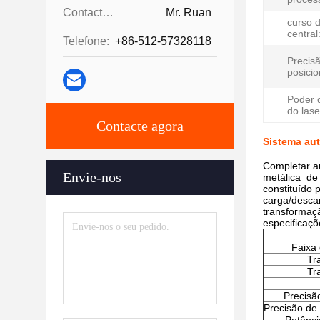
Contactos:
Mr. Ruan
curso d
central
Telefone:
+86-512-57328118
Precis
posici
Poder 
do lase
Contacte agora
Sistema aut
Completar a
Envie-nos
metálica de
constituído 
carga/desca
transforma
especificaçõ
Faixa
Tr
Tr
Precisã
Precisão de