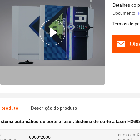
Detalhes do 
Documento:
F
Termos de pa
Obt
o produto
Descrição do produto
istema automático de corte a laser
,
Sistema de corte a laser HX60
de
curso da X
6000*2000
samento:
central: