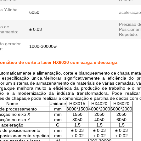
a Y-linha
6050
aceleração
:
Precisão d
ão de
± 0.03
Posiciona
onamento:
Repetido:
do gerador
1000-30000w
r:
omático de corte a laser HX6020 com carga e descarga
utomaticamente a alimentação, corte e blanqueamento de chapa metáli
 especificação única,Melhorar significativamente a eficiência do
por um sistema de armazenamento de materiais de várias camadas, vár
rga,que melhora muito a eficiência da produção de trabalho e o 
ção e a modernização da indústria transformadora. Pode realiza
es de chapas,e pode realizar a comunicação e partilha de dados com 
Nome
Unidade
HX3015
HX4020
HX6020
 de processamento
mm
3000*1500
4000*2000
6000*2000
acção no eixo X
mm
1550
2050
2050
acção no eixo Y
mm
3050
4050
6050
aceleração
G
1.5
1.5
1.5
o de posicionamento
mm
± 0.03
± 0.03
± 0.03
 posicionamento repetida
mm
± 0.02
± 0.02
± 0.02