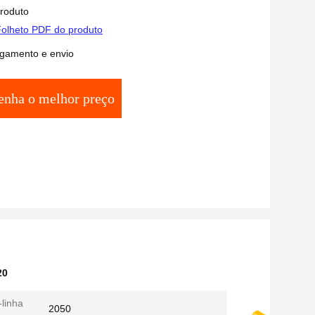
produto
olheto PDF do produto
gamento e envio
enha o melhor preço
20
-linha
2050