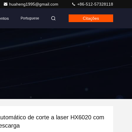
huaheng1995@gmail.com
+86-512-57328118
entos
Citações
Portuguese
utomático de corte a laser HX6020 com
escarga