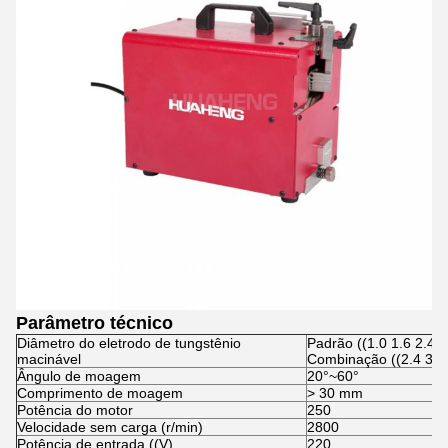
Parâmetro técnico
Diâmetro do eletrodo de tungstênio
Padrão ((1.0 1.6 2.4 3
macinável
Combinação ((2.4 3.2 
Ângulo de moagem
20°~60°
Comprimento de moagem
> 30 mm
Potência do motor
250
Velocidade sem carga (r/min)
2800
Potência de entrada ((V)
220