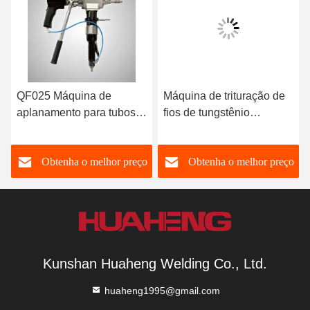
QF025 Máquina de
Máquina de trituração de
aplanamento para tubos
fios de tungstênio
de trocadores de calor
(WMJ04)
o
Obtenha o melhor preço
Obtenha o melhor preço
Kunshan Huaheng Welding Co., Ltd.
huaheng1995@gmail.com